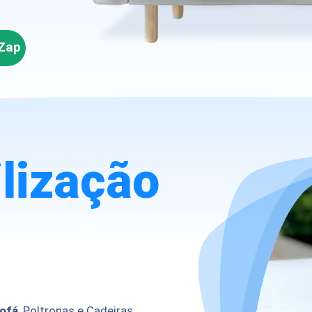
Zap
lização
Sofá
, Poltronas e Cadeiras