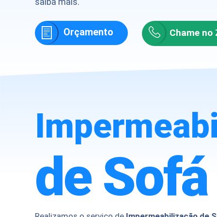
saiba mais.
Orçamento
Chame no 
Imper
meabi
de Sofá
Realizamos o serviço de
Impermeabilização de 