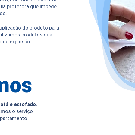
cula protetora que impede
ido.
 aplicação do produto para
tilizamos produtos que
o ou explosão.
mos
ofá e estofado
,
amos o serviço
 apartamento