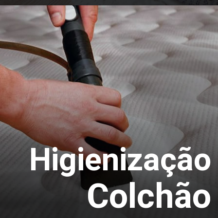
Se está procurando uma empresa para fazer a
Lavagem do Tapete, você está no lugar certo, a
Local Clean faz o serviço de Remoção de Pó e
Sujeira do seu Tapete ou Carpete.
Orçamento
Higienização
Colchão