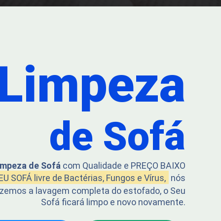
Serviço de Higienização de Colchão
removemos manchas amarelas, pele morta
que sai do nosso corpo, bactérias fungos e
Limpeza
ácaros, sempre é bom deixar colchão
higienizado.
Orçamento
de Sofá
impeza de Sofá
com Qualidade e PREÇO BAIXO
EU SOFÁ livre de Bactérias, Fungos e Vírus,
nós
zemos a lavagem completa do estofado, o Seu
Sofá ficará limpo e novo novamente.