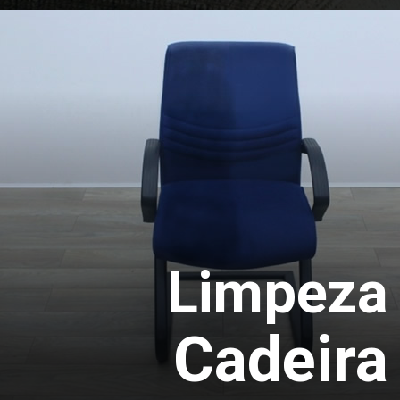
Ao impermeabilizar o sofá você estará
protegendo contra queda de líquidos, umidade
e ação do tempo, e prolongando a vida útil do
seu móvel e sem danificar as fibras do tecido.
Orçamento
Limpeza
Cadeira