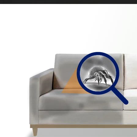
Nós Limpamos Cadeiras também seja
Cadeiras de residência ou Cadeiras de
Escritórios e Salas Comerciais, deixamos o
estofado da cadeira limpo com aspecto de
novo.
Orçamento