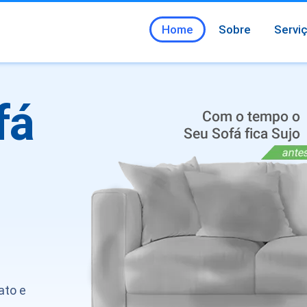
Home
Sobre
Servi
fá
ato e