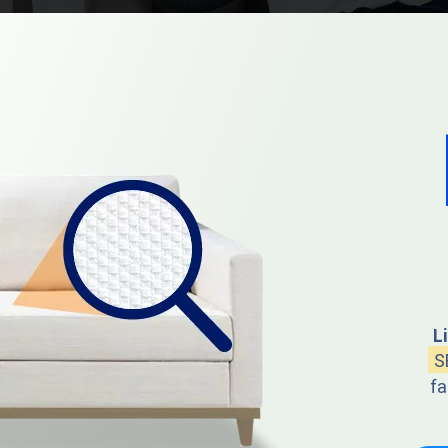
Cortina suja Nunca mais, pois nós da Local
Clean também realizamos serviço de limpar
cortina, removendo manchas e poeira.
Orçamento
L
S
fa