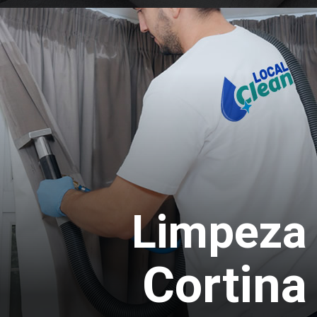
Nós deixamos seu sofá limpo, pois nosso
serviço de limpeza e lavagem é completo e
removemos a sujeira e diversas manchas,
assim seu estofado ficará higienizado limpo e
livre de bactérias.
Orçamento
Limpeza
Cortina